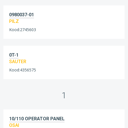
0980037-01
PILZ
Kood:2745603
0T-1
SAUTER
Kood:4356575
1
10/110 OPERATOR PANEL
OSAI