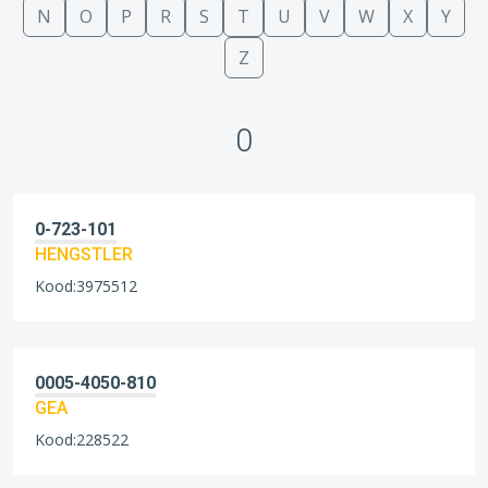
N
O
P
R
S
T
U
V
W
X
Y
Z
0
0-723-101
HENGSTLER
Kood:3975512
0005-4050-810
GEA
Kood:228522