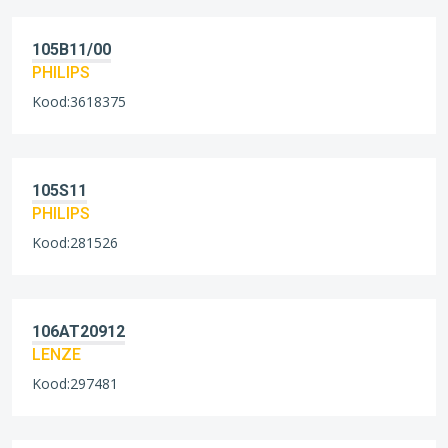
105B11/00
PHILIPS
Kood:3618375
105S11
PHILIPS
Kood:281526
106AT20912
LENZE
Kood:297481