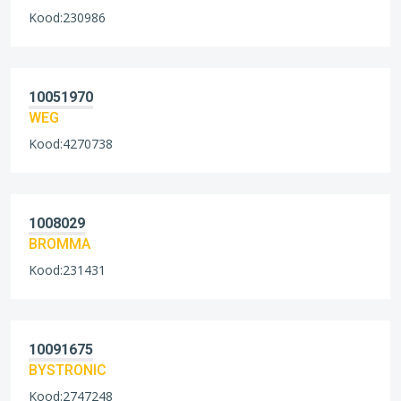
Kood:230986
10051970
WEG
Kood:4270738
1008029
BROMMA
Kood:231431
10091675
BYSTRONIC
Kood:2747248