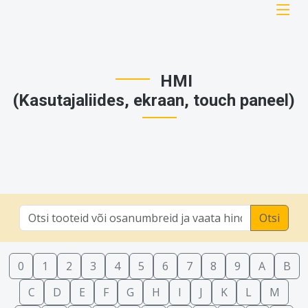
HMI
(Kasutajaliides, ekraan, touch paneel)
Otsi
0
1
2
3
4
5
6
7
8
9
A
B
C
D
E
F
G
H
I
J
K
L
M