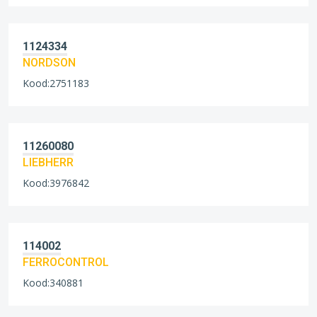
1124334
NORDSON
Kood:2751183
11260080
LIEBHERR
Kood:3976842
114002
FERROCONTROL
Kood:340881