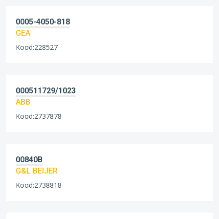
0005-4050-818
GEA
Kood:228527
000511729/1023
ABB
Kood:2737878
00840B
G&L BEIJER
Kood:2738818