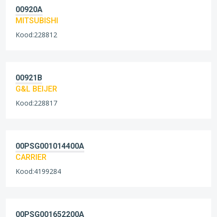
00920A
MITSUBISHI
Kood:228812
00921B
G&L BEIJER
Kood:228817
00PSG001014400A
CARRIER
Kood:4199284
00PSG001652200A