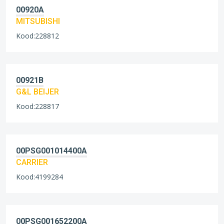
00920A
MITSUBISHI
Kood:228812
00921B
G&L BEIJER
Kood:228817
00PSG001014400A
CARRIER
Kood:4199284
00PSG001652200A