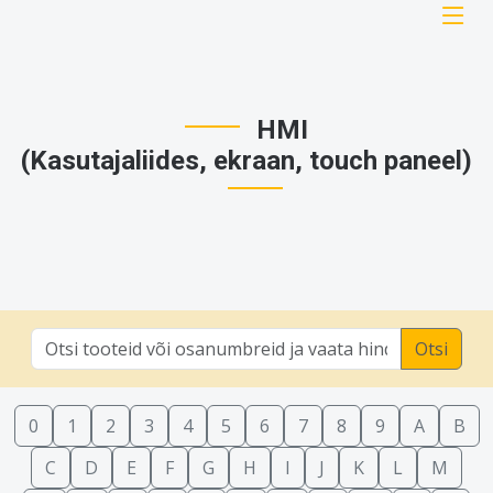
HMI
(Kasutajaliides, ekraan, touch paneel)
Otsi
0
1
2
3
4
5
6
7
8
9
A
B
C
D
E
F
G
H
I
J
K
L
M