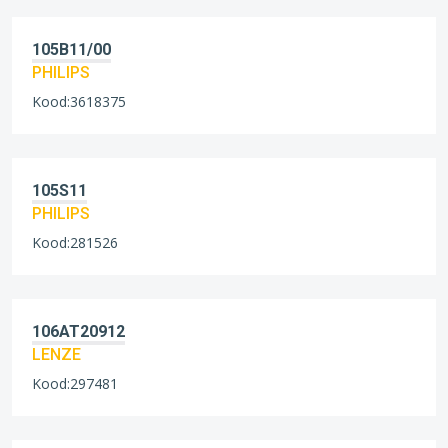
105B11/00
PHILIPS
Kood:3618375
105S11
PHILIPS
Kood:281526
106AT20912
LENZE
Kood:297481