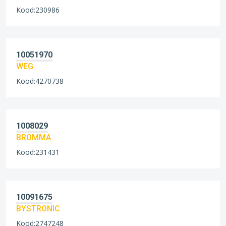
Kood:230986
10051970
WEG
Kood:4270738
1008029
BROMMA
Kood:231431
10091675
BYSTRONIC
Kood:2747248