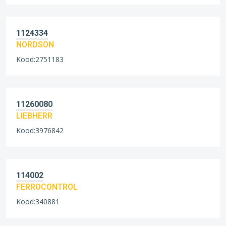
1124334
NORDSON
Kood:2751183
11260080
LIEBHERR
Kood:3976842
114002
FERROCONTROL
Kood:340881