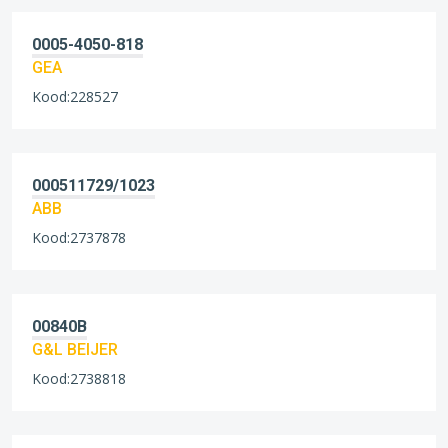
0005-4050-818
GEA
Kood:228527
000511729/1023
ABB
Kood:2737878
00840B
G&L BEIJER
Kood:2738818