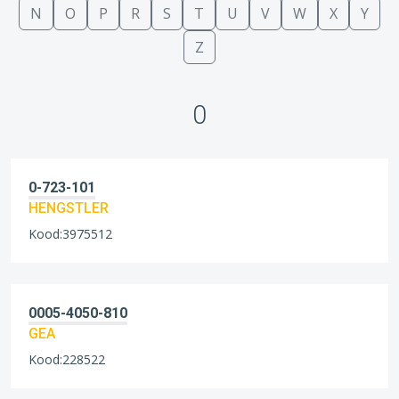
N
O
P
R
S
T
U
V
W
X
Y
Z
0
0-723-101
HENGSTLER
Kood:3975512
0005-4050-810
GEA
Kood:228522