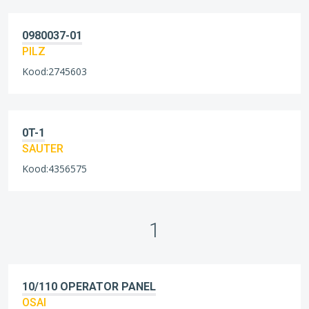
0980037-01
PILZ
Kood:2745603
0T-1
SAUTER
Kood:4356575
1
10/110 OPERATOR PANEL
OSAI