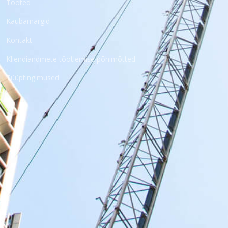
Tooted
Kaubamärgid
Kontakt
Kliendiandmete töötlemise põhimõtted
Tüüptingimused