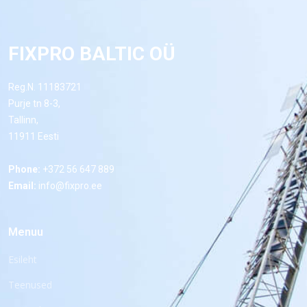
FIXPRO BALTIC OÜ
Reg.N. 11183721
Purje tn 8-3,
Tallinn,
11911 Eesti
Phone:
+372 56 647 889
Email:
info@fixpro.ee
Menuu
Esileht
Teenused