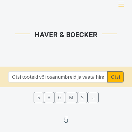
HAVER & BOECKER
Otsi
5
8
G
M
S
U
5