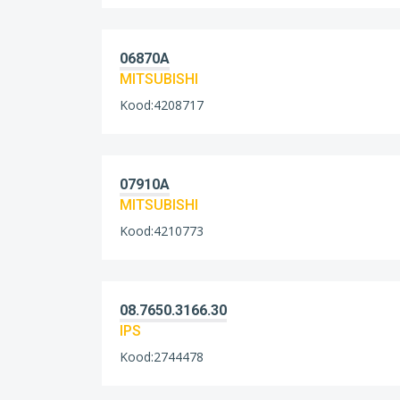
06870A
MITSUBISHI
Kood:4208717
07910A
MITSUBISHI
Kood:4210773
08.7650.3166.30
IPS
Kood:2744478