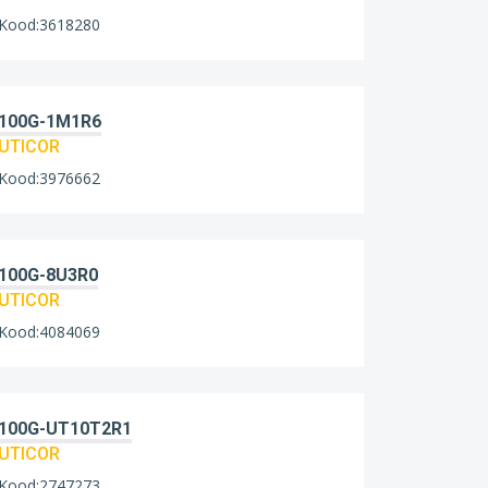
Kood:3618280
100G-1M1R6
UTICOR
Kood:3976662
100G-8U3R0
UTICOR
Kood:4084069
100G-UT10T2R1
UTICOR
Kood:2747273