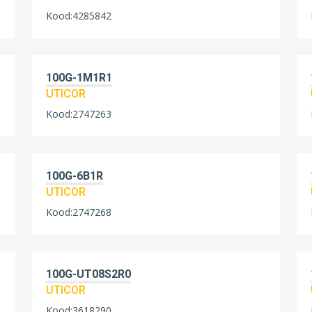
Kood:4285842
100G-1M1R1
UTICOR
Kood:2747263
100G-6B1R
UTICOR
Kood:2747268
100G-UT08S2R0
UTICOR
Kood:3618290