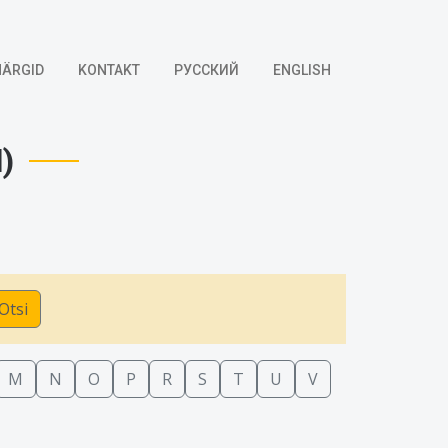
ÄRGID
KONTAKT
РУССКИЙ
ENGLISH
)
Otsi
M
N
O
P
R
S
T
U
V