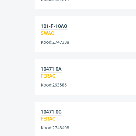
101-F-10A0
SWAC
Kood:2747338
10471 0A
FERAG
Kood:263586
10471 0C
FERAG
Kood:2748408