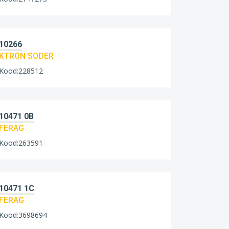
10266
KTRON SODER
Kood:228512
10471 0B
FERAG
Kood:263591
10471 1C
FERAG
Kood:3698694