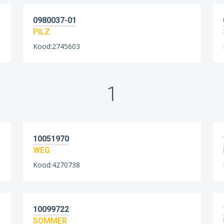
0980037-01
PILZ
Kood:2745603
1
10051970
WEG
Kood:4270738
10099722
SOMMER