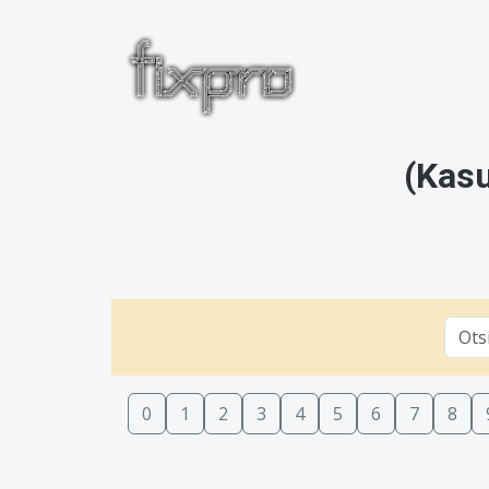
(Kasu
0
1
2
3
4
5
6
7
8