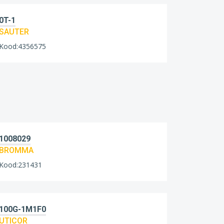
0T-1
SAUTER
Kood:4356575
1008029
BROMMA
Kood:231431
100G-1M1F0
UTICOR