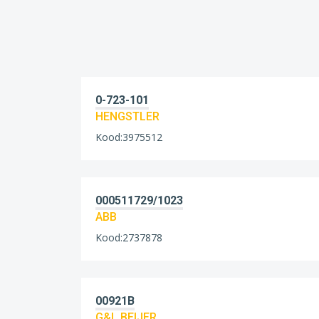
0-723-101
HENGSTLER
Kood:3975512
000511729/1023
ABB
Kood:2737878
00921B
G&L BEIJER