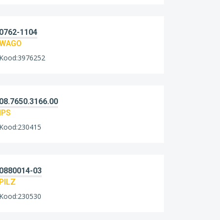
0762-1104
WAGO
Kood:3976252
08.7650.3166.00
IPS
Kood:230415
0880014-03
PILZ
Kood:230530