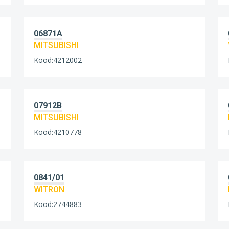
06871A
MITSUBISHI
Kood:4212002
07912B
MITSUBISHI
Kood:4210778
0841/01
WITRON
Kood:2744883