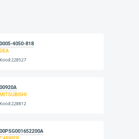
0005-4050-818
GEA
Kood:228527
00920A
MITSUBISHI
Kood:228812
00PSG001652200A
CARRIER