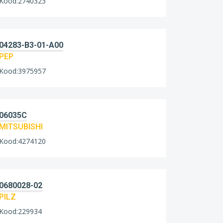
Kood:2740323
04283-B3-01-A00
PEP
Kood:3975957
06035C
MITSUBISHI
Kood:4274120
0680028-02
PILZ
Kood:229934