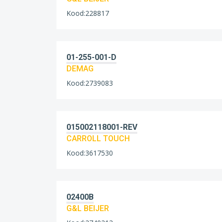
Kood:228817
01-255-001-D
DEMAG
Kood:2739083
015002118001-REV
CARROLL TOUCH
Kood:3617530
02400B
G&L BEIJER