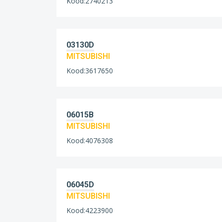
Kood:2740213
03130D
MITSUBISHI
Kood:3617650
06015B
MITSUBISHI
Kood:4076308
06045D
MITSUBISHI
Kood:4223900