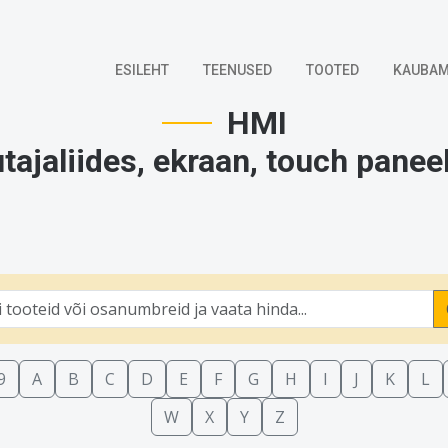
ESILEHT
TEENUSED
TOOTED
KAUBAM
HMI
tajaliides, ekraan, touch paneel
9
A
B
C
D
E
F
G
H
I
J
K
L
W
X
Y
Z