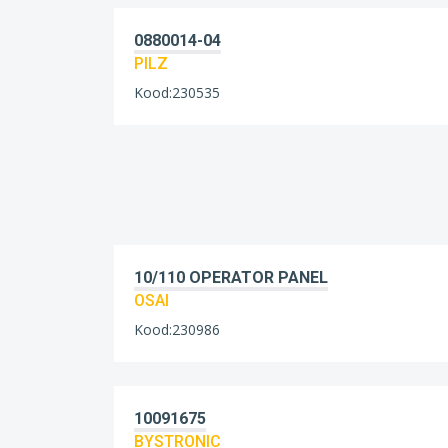
0880014-04
PILZ
Kood:230535
10/110 OPERATOR PANEL
OSAI
Kood:230986
10091675
BYSTRONIC