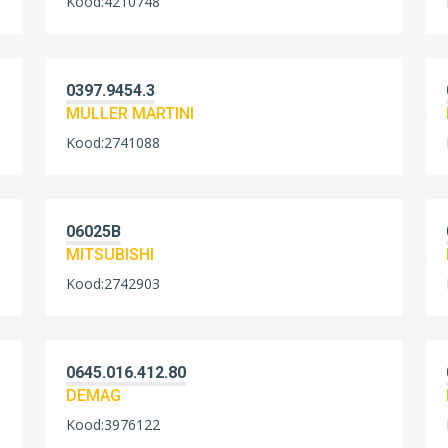
Kood:4210748
0397.9454.3
MULLER MARTINI
Kood:2741088
06025B
MITSUBISHI
Kood:2742903
0645.016.412.80
DEMAG
Kood:3976122