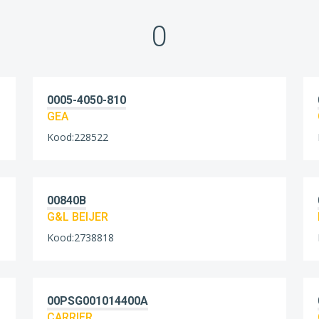
0
0005-4050-810
GEA
Kood:228522
00840B
G&L BEIJER
Kood:2738818
00PSG001014400A
CARRIER