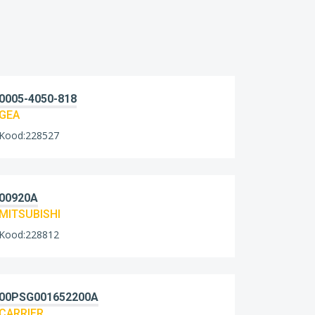
0005-4050-818
GEA
Kood:228527
00920A
MITSUBISHI
Kood:228812
00PSG001652200A
CARRIER