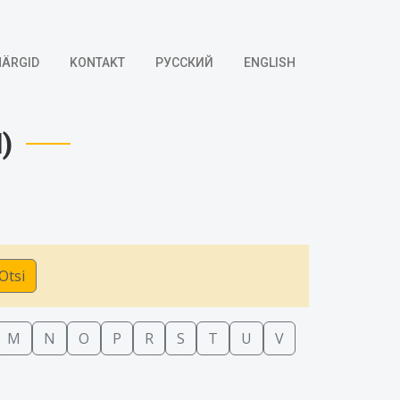
ÄRGID
KONTAKT
РУССКИЙ
ENGLISH
)
Otsi
M
N
O
P
R
S
T
U
V