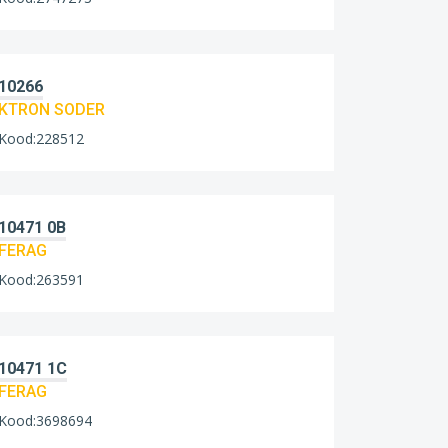
10266
KTRON SODER
Kood:228512
10471 0B
FERAG
Kood:263591
10471 1C
FERAG
Kood:3698694