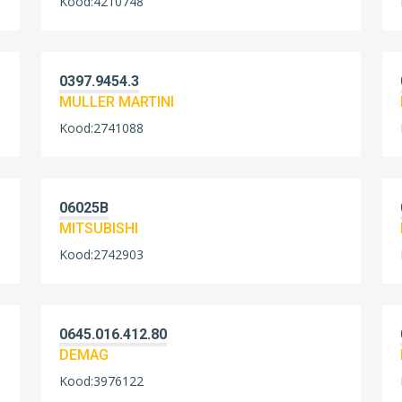
Kood:4210748
0397.9454.3
MULLER MARTINI
Kood:2741088
06025B
MITSUBISHI
Kood:2742903
0645.016.412.80
DEMAG
Kood:3976122