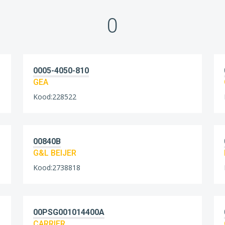
0
0005-4050-810
GEA
Kood:228522
00840B
G&L BEIJER
Kood:2738818
00PSG001014400A
CARRIER