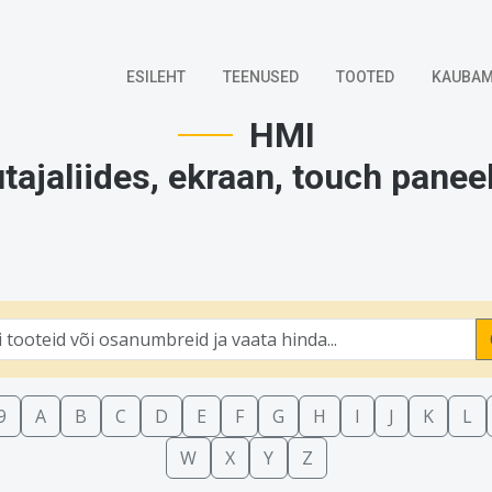
ESILEHT
TEENUSED
TOOTED
KAUBAM
HMI
tajaliides, ekraan, touch paneel
9
A
B
C
D
E
F
G
H
I
J
K
L
W
X
Y
Z