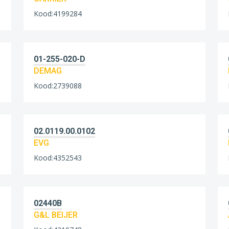
Kood:4199284
01-255-020-D
DEMAG
Kood:2739088
02.0119.00.0102
EVG
Kood:4352543
02440B
G&L BEIJER