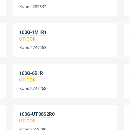
Kood:4285842
100G-1M1R1
UTICOR
Kood:2747263
100G-6B1R
UTICOR
Kood:2747268
100G-UT08S2R0
UTICOR
Kood:3618290