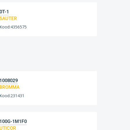
0T-1
SAUTER
Kood:4356575
1008029
BROMMA
Kood:231431
100G-1M1F0
UTICOR