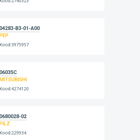
Kood:2740323
04283-B3-01-A00
PEP
Kood:3975957
06035C
MITSUBISHI
Kood:4274120
0680028-02
PILZ
Kood:229934