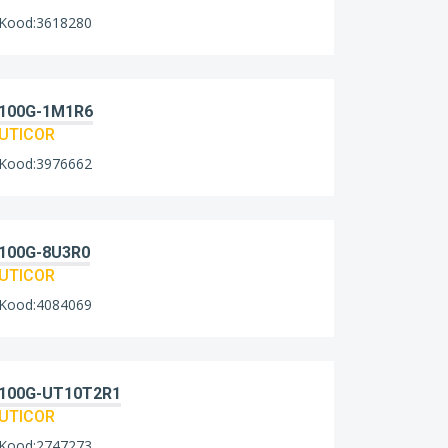
Kood:3618280
100G-1M1R6
UTICOR
Kood:3976662
100G-8U3R0
UTICOR
Kood:4084069
100G-UT10T2R1
UTICOR
Kood:2747273