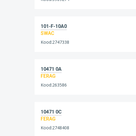
101-F-10A0
SWAC
Kood:2747338
10471 0A
FERAG
Kood:263586
10471 0C
FERAG
Kood:2748408