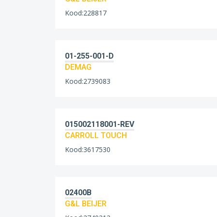
Kood:228817
01-255-001-D
DEMAG
Kood:2739083
015002118001-REV
CARROLL TOUCH
Kood:3617530
02400B
G&L BEIJER