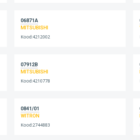
06871A
MITSUBISHI
Kood:4212002
07912B
MITSUBISHI
Kood:4210778
0841/01
WITRON
Kood:2744883