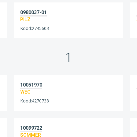
0980037-01
PILZ
Kood:2745603
1
10051970
WEG
Kood:4270738
10099722
SOMMER