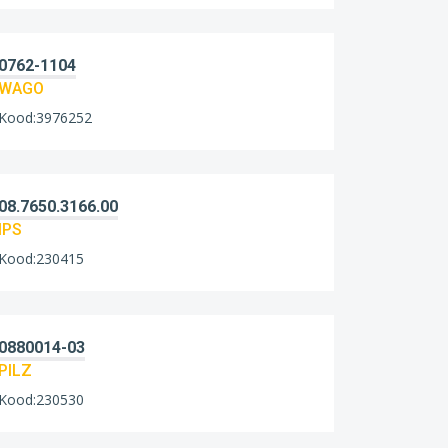
0762-1104
WAGO
Kood:3976252
08.7650.3166.00
IPS
Kood:230415
0880014-03
PILZ
Kood:230530