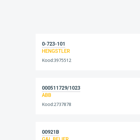
0-723-101
HENGSTLER
Kood:3975512
000511729/1023
ABB
Kood:2737878
00921B
G&L BEIJER