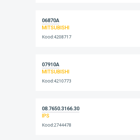
06870A
MITSUBISHI
Kood:4208717
07910A
MITSUBISHI
Kood:4210773
08.7650.3166.30
IPS
Kood:2744478