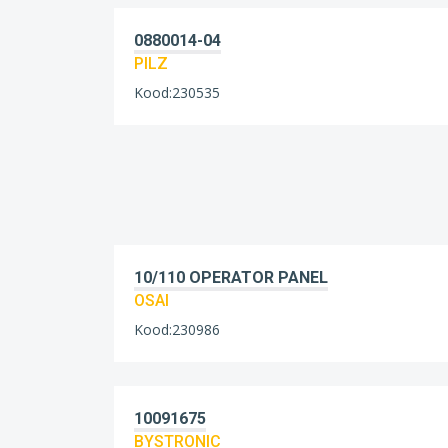
0880014-04
PILZ
Kood:230535
10/110 OPERATOR PANEL
OSAI
Kood:230986
10091675
BYSTRONIC