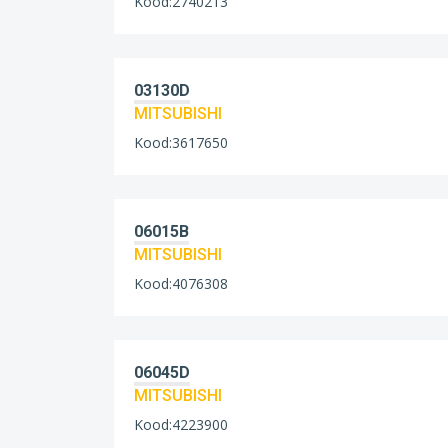
Kood:2740213
03130D
MITSUBISHI
Kood:3617650
06015B
MITSUBISHI
Kood:4076308
06045D
MITSUBISHI
Kood:4223900