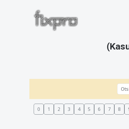
(Kasu
0
1
2
3
4
5
6
7
8